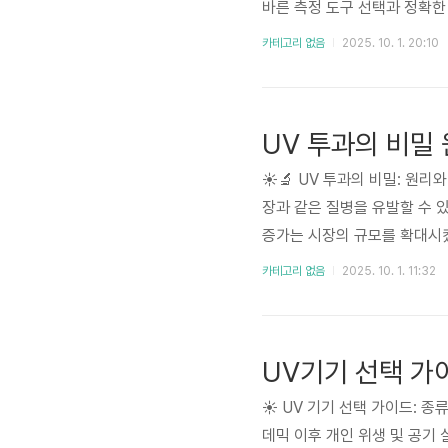
바른 측정 도구 선택과 정확한
물체의 크기, 형상, 거리, 속
카테고리 없음
2025. 10. 1. 20:10
프로세싱 기술 등이 발전하면서
UV 투과의 비밀
☀️🔬 UV 투과의 비밀: 원
장과 같은 질병을 유발할 수 있
증가는 시장의 규모를 확대시켰
UV 차단 기술의 종류, 그리고
카테고리 없음
2025. 10. 1. 11:32
는 UV 투과의 원리와 다양한 
UV기기 선택 가
☀️ UV 기기 선택 가이드: 종
데믹 이후 개인 위생 및 공기 