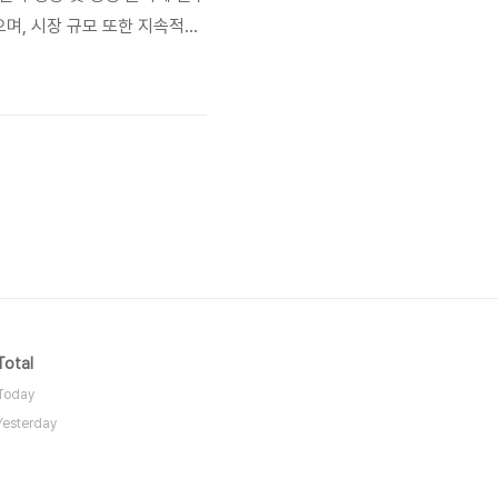
며, 시장 규모 또한 지속적으
부각되고 있습니다. 이러한 시장의
 목적과 예산에 맞는 최적의
Total
Today
Yesterday