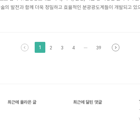
기술의 발전과 함께 더욱 정밀하고 효율적인 분광광도계들이 개발되고 있으
환경 모니터링, 의료 진단, 신약 개발 등의 분야에서 그 중요성이 더욱 
분광광도계와 분석 기술의 발전으로 이어지고 있으며, 사용자들은 자신들의
습..
1
2
3
4
···
39
최근에 올라온 글
최근에 달린 댓글