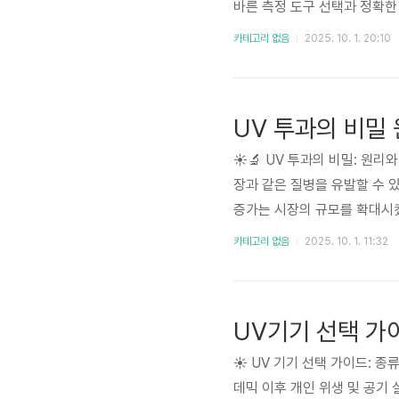
바른 측정 도구 선택과 정확한
물체의 크기, 형상, 거리, 속
카테고리 없음
2025. 10. 1. 20:10
프로세싱 기술 등이 발전하면서
UV 투과의 비밀
☀️🔬 UV 투과의 비밀: 원
장과 같은 질병을 유발할 수 있
증가는 시장의 규모를 확대시켰
UV 차단 기술의 종류, 그리고
카테고리 없음
2025. 10. 1. 11:32
는 UV 투과의 원리와 다양한 
UV기기 선택 가
☀️ UV 기기 선택 가이드: 종
데믹 이후 개인 위생 및 공기 