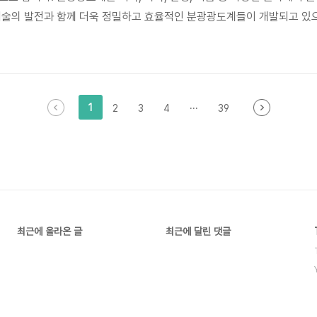
기술의 발전과 함께 더욱 정밀하고 효율적인 분광광도계들이 개발되고 있으
환경 모니터링, 의료 진단, 신약 개발 등의 분야에서 그 중요성이 더욱 
분광광도계와 분석 기술의 발전으로 이어지고 있으며, 사용자들은 자신들의
습..
1
2
3
4
···
39
최근에 올라온 글
최근에 달린 댓글