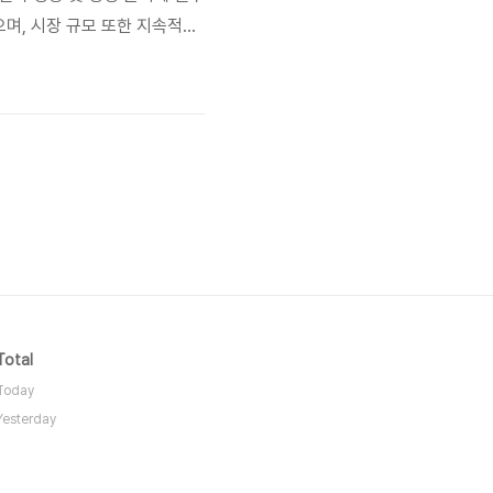
며, 시장 규모 또한 지속적으
부각되고 있습니다. 이러한 시장의
 목적과 예산에 맞는 최적의
Total
Today
Yesterday