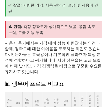
✅
장점:
저렴한 가격, 사용 편의성, 설정 및 사용이 간
편
⚠️
단점:
측정 정확도가 상대적으로 낮음, 응답 속도
느림, 고급 기능 부족
사용자 후기에서는 가격 대비 성능이 괜찮다는 의견과
함께, 정확도에 대한 아쉬움을 토로하는 의견도 있습니
다. 전문가들은 교육용이나 기본적인 플라즈마 특성 분
석에 적합하다고 평가합니다. 시장 점유율은 고급 모델
에 비해 낮지만, 가격 경쟁력을 바탕으로 꾸준한 수요를
유지하고 있습니다.
📊 랭뮤어 프로브 비교표
전
사
유
고
프로
측정
사용
자동
문
용
응답
내구
지
급
브
가격
정확
편의
화 기
가
자
속도
성
보
기
모델
도
성
능
평
평