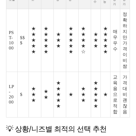
수
능
가
가
정
확
하
★
★
★
★
★
매
지
PS
★
★
★
★
★
★
★
우
만
T-
$$
★
★
★
★
★
★
★
10
$
우
가
★
★
★
★
★
★
★
00
수
격
★
★
★
☆
★
이
비
쌈
교
가
★
★
육
격
LP
★
★
★
★
용
대
★
-
$
★
★
★
★
★
★
으
비
20
★
★
★
★
★
로
괜
00
★
★
적
찮
합
음
💡 상황/니즈별 최적의 선택 추천