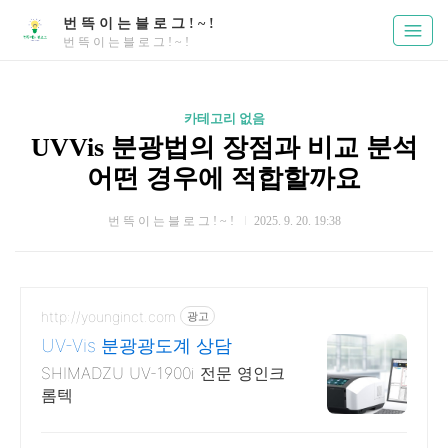
번 뜩 이 는 블 로 그 ! ~ !
번 뜩 이 는 블 로 그 ! ~ !
카테고리 없음
UVVis 분광법의 장점과 비교 분석
어떤 경우에 적합할까요
번 뜩 이 는 블 로 그 ! ~ !
2025. 9. 20. 19:38
http://younginct.com
광고
UV-Vis 분광광도계 상담
SHIMADZU UV-1900i 전문 영인크
롬텍